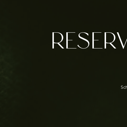
RESERV
Sch