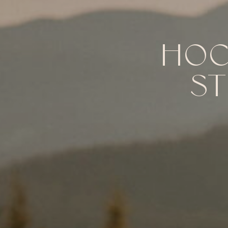
HOC
ST