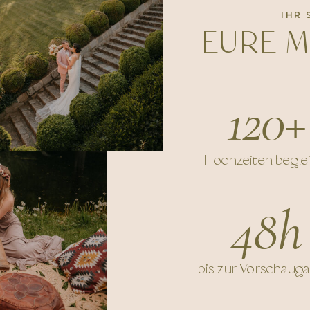
IHR 
EURE 
120+
Hochzeiten beglei
48h
bis zur Vorschauga